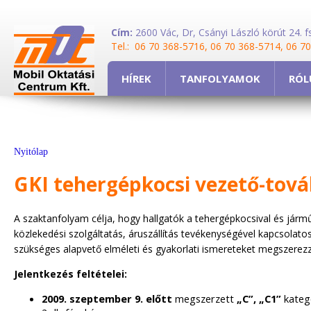
Cím:
2600 Vác, Dr, Csányi László körút 24. fs
Tel.: 06 70 368-5716, 06 70 368-5714, 06 7
HÍREK
TANFOLYAMOK
RÓL
Nyitólap
GKI tehergépkocsi vezető-tov
A szaktanfolyam célja, hogy hallgatók a tehergépkocsival és járm
közlekedési szolgáltatás, áruszállítás tevékenységével kapcsolato
szükséges alapvető elméleti és gyakorlati ismereteket megszerezz
Jelentkezés feltételei:
2009. szeptember 9. előtt
megszerzett
„C”, „C1”
kateg