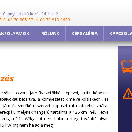
 Csányi László körút 24. fsz. 2.
716, 06 70 368-5714, 06 70 315-6620
ANFOLYAMOK
RÓLUNK
KÉPGALÉRIA
KAPCSOL
pzés
kezőket olyan járművezetőkké képezni, akik képesek
zabályokat betartva, a környezetet kímélve közlekedni, és
 járművezetőként szerzett tapasztalataikat felhasználva
erékpár, melynek hengerűrtartalma a 125 cm³-nél, illetve
 pedig a 0.1 kW/kg –ot nem haladja meg, továbbá olyan
 a 15 kW-ot) nem haladja meg.