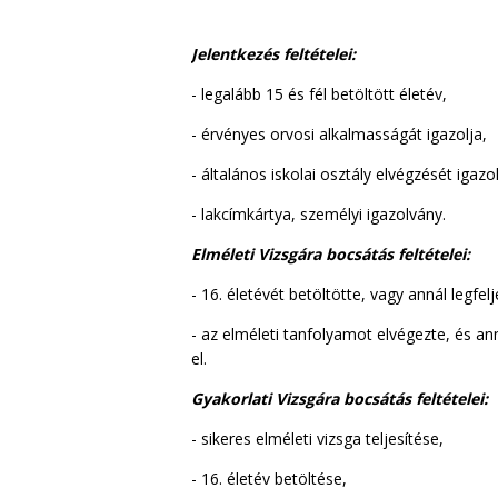
Jelentkezés feltételei:
- legalább 15 és fél betöltött életév,
- érvényes orvosi alkalmasságát igazolja,
- általános iskolai osztály elvégzését igazol
- lakcímkártya, személyi igazolvány.
Elméleti Vizsgára bocsátás feltételei:
- 16. életévét betöltötte, vagy annál legfel
- az elméleti tanfolyamot elvégezte, és a
el.
Gyakorlati Vizsgára bocsátás feltételei:
- sikeres elméleti vizsga teljesítése,
- 16. életév betöltése,