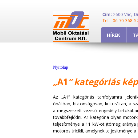
Cím:
2600 Vác, Dr,
Tel.: 06 70 368-5
HÍREK
T
Nyitólap
„
A1
” kategóriás ké
Az „A1” kategóriás tanfolyamra jelent
önállóan, biztonságosan, kulturáltan, a s
a megszerzett vezetői engedély birtokában
továbbfejlődni. A1 kategória olyan motork
teljesítménye a 11 kW-ot (tömeg aránya
motoros tricikli, amelynek teljesítménye