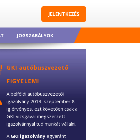
JELENTKEZÉS
AT
JOGSZABÁLYOK
GKI autóbuszvezető
FIGYELEM!
A belföldi autóbuszvezetői
igazolvány 2013. szeptember 8-
ig érvényes, ezt követően csak a
GKI vizsgával megszerzett
igazolvánnyal tud munkát vállalni.
A
GKI igazolvány
egyaránt