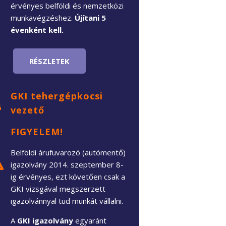
érvényes belföldi és nemzetközi
munkavégzéshez.
Újítani 5
évenként kell.
RÉSZLETEK
GKI tehergépkocsi
vezető
FIGYELEM!
Belföldi árufuvarozó (autómentő)
igazolvány 2014. szeptember 8-
ig érvényes, ezt követően csak a
GKI vizsgával megszerzett
igazolvánnyal tud munkát vállalni.
A
GKI igazolvány
egyaránt