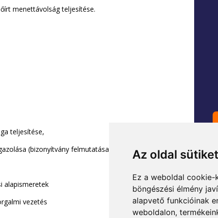
lőírt menettávolság teljesítése.
ga teljesítése,
igazolása (bizonyítvány felmutatása).
Az oldal sütike
Ez a weboldal cookie-
si alapismeretek
böngészési élmény jav
alapvető funkcióinak 
forgalmi vezetés
weboldalon
,
termékeink