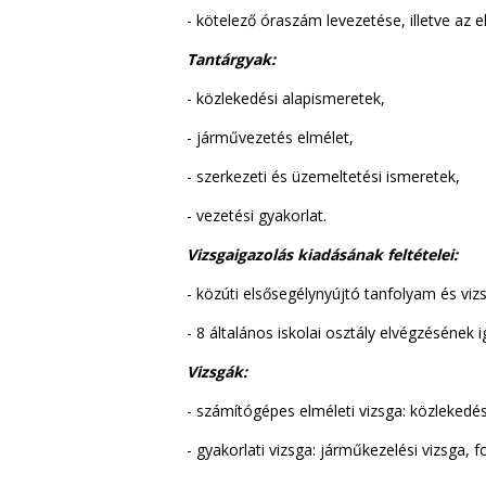
- kötelező óraszám levezetése, illetve az e
Tantárgyak:
- közlekedési alapismeretek,
- járművezetés elmélet,
- szerkezeti és üzemeltetési ismeretek,
- vezetési gyakorlat.
Vizsgaigazolás kiadásának feltételei:
- közúti elsősegélynyújtó tanfolyam és vizs
- 8 általános iskolai osztály elvégzésének 
Vizsgák:
- számítógépes elméleti vizsga: közlekedé
- gyakorlati vizsga: járműkezelési vizsga, 