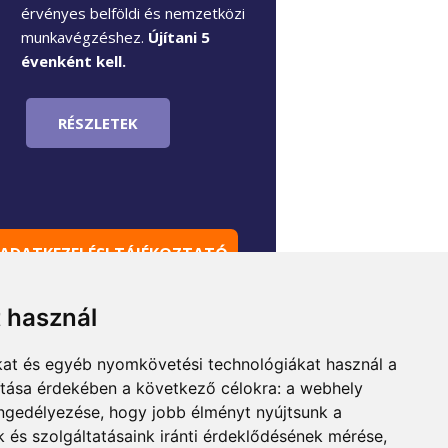
érvényes belföldi és nemzetközi
munkavégzéshez.
Újítani 5
évenként kell.
RÉSZLETEK
ADATKEZELÉSI TÁJÉKOZTATÓ
t használ
kat és egyéb nyomkövetési technológiákat használ a
ítása érdekében a következő célokra:
a webhely
engedélyezése
,
hogy jobb élményt nyújtsunk a
 és szolgáltatásaink iránti érdeklődésének mérése,